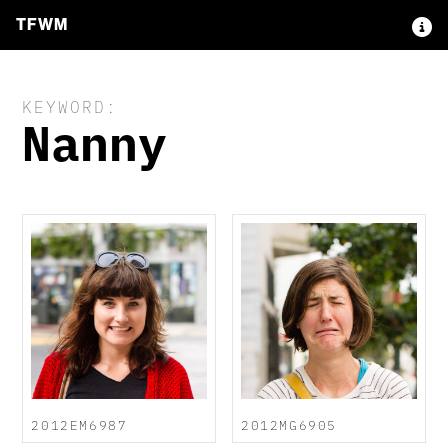
TFWM
KEYWORD:
Nanny
2012EM6987
2012MG6905