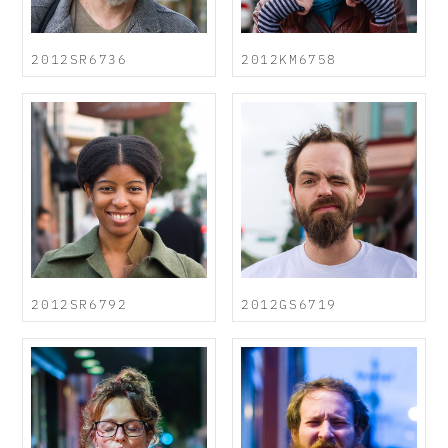
2012SR6736
2012KM6758
2012SR6792
2012GS6719