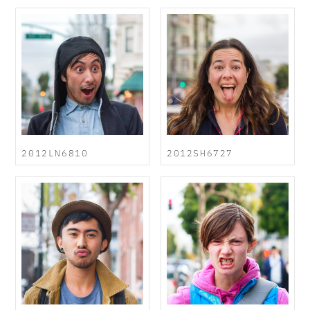
2012LN6810
2012SH6727