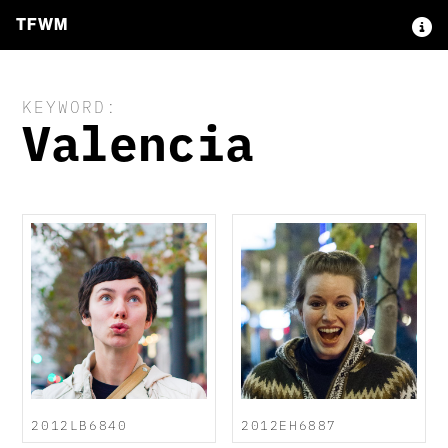
TFWM
KEYWORD:
Valencia
2012LB6840
2012EH6887